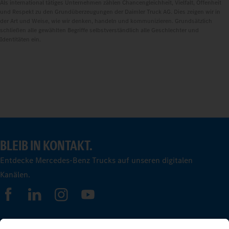
Als international tätiges Unternehmen zählen Chancengleichheit, Vielfalt, Offenheit
und Respekt zu den Grundüberzeugungen der Daimler Truck AG. Dies zeigen wir in
der Art und Weise, wie wir denken, handeln und kommunizieren. Grundsätzlich
schließen alle gewählten Begriffe selbstverständlich alle Geschlechter und
Identitäten ein.
BLEIB IN KONTAKT.
Entdecke Mercedes-Benz Trucks auf unseren digitalen
Kanälen.