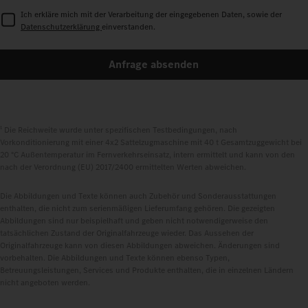
Ich erkläre mich mit der Verarbeitung der eingegebenen Daten, sowie der
Datenschutzerklärung
einverstanden.
Anfrage absenden
1
Die Reichweite wurde unter spezifischen Testbedingungen, nach
Vorkonditionierung mit einer 4x2 Sattelzugmaschine mit 40 t Gesamtzuggewicht bei
20 °C Außentemperatur im Fernverkehrseinsatz, intern ermittelt und kann von den
nach der Verordnung (EU) 2017/2400 ermittelten Werten abweichen.
Die Abbildungen und Texte können auch Zubehör und Sonderausstattungen
enthalten, die nicht zum serienmäßigen Lieferumfang gehören. Die gezeigten
Abbildungen sind nur beispielhaft und geben nicht notwendigerweise den
tatsächlichen Zustand der Originalfahrzeuge wieder. Das Aussehen der
Originalfahrzeuge kann von diesen Abbildungen abweichen. Änderungen sind
vorbehalten. Die Abbildungen und Texte können ebenso Typen,
Betreuungsleistungen, Services und Produkte enthalten, die in einzelnen Ländern
nicht angeboten werden.